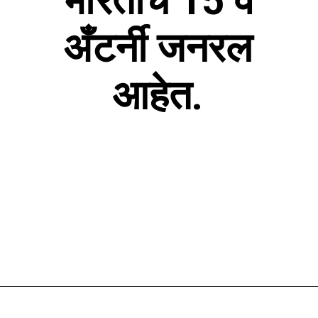
भारताचे 15 वे
अँटर्नी जनरल
आहेत.