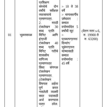
प्रशिक्षण
संस्थेचे दोन
> 18
ते
38
वर्षांचे सर्वेक्षक
वर्षे
व्यवसायाचे
>
मागासवर्गीय
प्रमाणपत्र.
उमेदवार :
2
. मराठी
कमाल
टंकलेखन
30
वयोमर्यादेत
5
शब्द प्रति
वर्षांची सूट
(वेतन स्तर
s-6,
01
भूकरमापक
मिनिट आणि
>
रु.
19900
ते
इंग्रजी
प्रकल्पग्रस्त/
रु.
63200
)
टंकलेखन
40
दिव्यांग/
शब्द प्रति
भूकंपग्रस्त
मिनिट गतीचे
यांच्यासाठी
शासकीय
कमाल
वाणिज्य
वयोमर्यादा :
प्रमाणपत्र
45
वर्षे
किंवा संगणक
टंकलेखन
प्रमाणपत्र.
(टंकलेखन
विषयक अर्हता
पूर्ण करत
नसलेली व्यक्ती
सदर पदासाठी
अर्ज करण्यास
पात्र ठरेल.