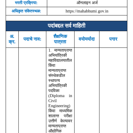
भरती प्रक्रिया:
ऑनलाइन अर्ज
अधिकृत संकेतस्थळ:
https://mahabhumi.gov.in
पदांबद्दल सर्व माहिती
अ.
शैक्षणिक
पदाचे नाव:
वयोमर्यादा
पगार
क्र.
पात्रता
1
. मान्यताप्राप्त
अभियांत्रिकी
महाविद्यालयातील
किंवा
मान्यताप्राप्त
संस्थेकडील
स्थापत्य
अभियांत्रिकी
पदविका
(
Diploma in
Civil
Engineering)
किंवा माध्यमिक
शालान्त परीक्षा
उत्तीर्ण केल्यावर
मान्यताप्राप्त
औद्योगिक