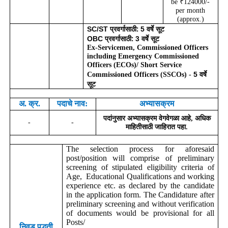
be ₹124000/-
per month
(approx.)
प्रवर्गासाठी:
वर्षे सूट
SC/ST
5
प्रवर्गासाठी:
वर्षे सूट
OBC
3
Ex-Servicemen, Commissioned Officers
including Emergency Commissioned
Officers (ECOs)/ Short Service
वर्षे
5
Commissioned Officers (SSCOs) -
सूट
अ. क्र.
पदाचे नाव:
अभ्यासक्रम
पदांनुसार अभ्यासक्रम वेगवेगळा आहे
,
अधिक
-
-
माहितीसाठी जाहिरात पहा.
The selection process for aforesaid
post/position will comprise of preliminary
screening of stipulated eligibility criteria of
Age, Educational Qualifications and working
experience etc. as declared by the candidate
in the application form. The Candidature after
preliminary screening and without verification
of documents would be provisional for all
Posts/
निवड पद्धती