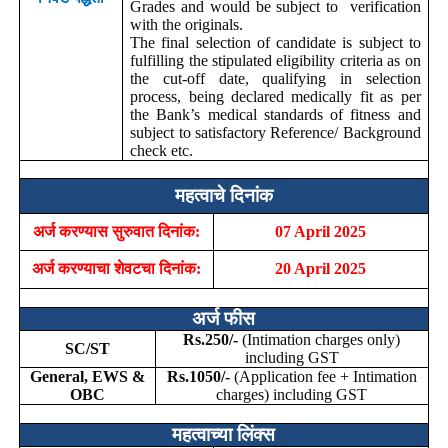
Grades and would be subject to verification
with the originals.
The final selection of candidate is subject to
fulfilling the stipulated eligibility criteria as on
the cut-off date, qualifying in selection
process, being declared medically fit as per
the Bank’s medical standards of fitness and
subject to satisfactory Reference/ Background
check etc.
महत्वाचे दिनांक
अर्ज करण्यास सुरुवात दिनांक:
07 April 2025
अर्ज करण्याचा शेवटचा दिनांक:
20 April 2025
अर्ज फीस
Rs.250/-
(Intimation charges only)
SC/ST
including GST
General, EWS &
Rs.1050/-
(Application fee + Intimation
OBC
charges) including GST
महत्वाच्या लिंक्स