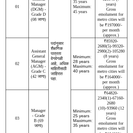
35 years
Manager
years)
01
Maximum:
(DGM) -
Gross
45 years
Grade D
emolument for
(08
जागा)
metro cities will
be ₹197000/-
per month
(approx.)
₹85920-
पदांनुसार
2680(5)-99320-
शैक्षणिक
Assistant
2980(2)-105280
पात्रता
General
(8 years)
Minimum:
वेगवेगळी
Manager
28 years
Gross
02
आहे
,
अधिक
Maximum:
(AGM) -
emolument for
माहितीसाठी
40 years
Grade C
metro cities will
जाहिरात
(42
जागा)
be ₹164000/-
पहा.
per month
(approx.)
₹64820-
2340(1)-67160-
2680
(10)-93960 (12
Manager
Minimum:
years)
- Grade
25 years
03
Gross
Maximum:
B (69
emolument for
35 years
जागा)
metro cities will