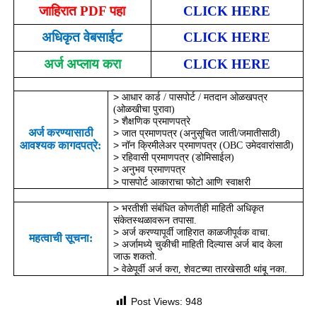
जाहिरात
PDF
पहा
CLICK HERE
अधिकृत वेबसाईट
CLICK HERE
अर्ज अप्लाय करा
CLICK HERE
˃
आधार कार्ड / पासपोर्ट / मतदान ओळखपत्र
(ओळखीचा पुरावा)
˃
शैक्षणिक प्रमाणपत्रे
अर्ज करण्यासाठी
˃
जात प्रमाणपत्र (अनुसूचित जाती/जमातीसाठी)
आवश्यक कागदपत्रे:
˃
नॉन क्रिमीलेअर प्रमाणपत्र (
OBC
उमेदवारांसाठी)
˃
रहिवासी प्रमाणपत्र (डोमिसाईल)
˃
अनुभव प्रमाणपत्र
˃
पासपोर्ट आकाराचा फोटो आणि स्वाक्षरी
˃
भरतीशी संबंधित कोणतीही माहिती अधिकृत
संकेतस्थळावरून तपासा.
˃
अर्ज करण्यापूर्वी जाहिरात काळजीपूर्वक वाचा.
महत्वाची सूचना:
˃
अर्जामध्ये चुकीची माहिती दिल्यास अर्ज बाद केला
जाऊ शकतो.
˃
वेळेपूर्वी अर्ज करा
,
शेवटच्या तारखेसाठी थांबू नका.
Post Views:
948