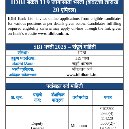
IDBI
119
बँकेत
जागांसाठी भरती (शेवटची तारीख
20
एप्रिल)
IDBI Bank Ltd. invites online applications from eligible candidates
for various positions as per details given below. Candidates fulfilling
required eligibility criteria may apply on-line through the link given
on Bank's website
www.idbibank.in.
SBI
भरती 2025
–
संपूर्ण माहिती
संस्था:
IDBI
एकूण पदसंख्या:
119
जागा
संपूर्ण भारतभर
नोकरीचे ठिकाण:
ऑनलाइन अर्ज
भरती प्रक्रिया:
www.idbibank.in.
अधिकृत संकेतस्थळ:
पदांबद्दल सर्व माहिती
पदाचे
शैक्षणिक
अ. क्र.
वयोमर्यादा
पगार
नाव:
पात्रता
₹102300-
2980(4)-
114220-
Deputy
3360(2)-
Minimum:
General
120940 (7