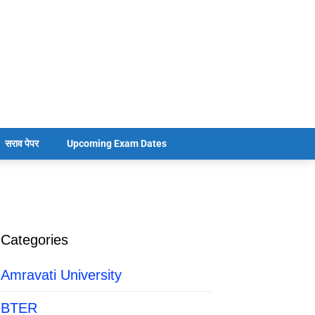
सराव पेपर
Upcoming Exam Dates
Categories
Amravati University
BTER