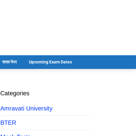
सराव पेपर
Upcoming Exam Dates
Categories
Amravati University
BTER