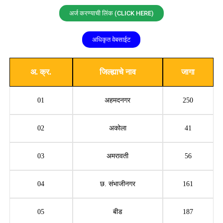
अर्ज करण्याची लिंक (CLICK HERE)
अधिकृत वेबसाईट
अ. क्र.
जिल्ह्याचे नाव
जागा
01
अहमदनगर
250
02
अकोला
41
03
अमरावती
56
04
छ. संभाजीनगर
161
05
बीड
187